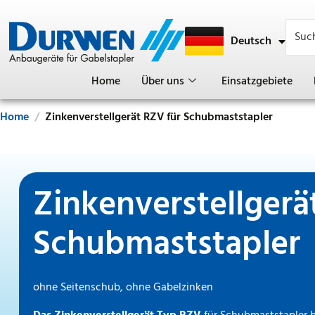
Deutsch
English
Home
Über uns
Einsatzgebiete
Home
Zinkenverstellgerät RZV für Schubmaststapler
Zinkenverstellgerä
Schubmaststapler
ohne Seitenschub, ohne Gabelzinken