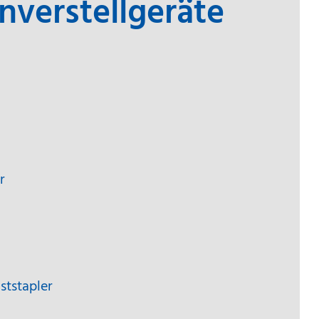
nverstellgeräte
r
ststapler