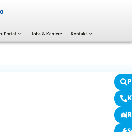
-0
o-Portal
Jobs & Karriere
Kontakt
P
K
R
S