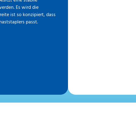
sitzt eine stabile
erden. Es wird die
te ist so konzipiert, dass
aststaplers passt.