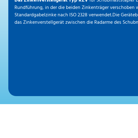
Das Zinkenverstellgerät Typ RZV
für Schubmaststapler be
Rundführung, in der die beiden Zinkenträger verschoben w
Standardgabelzinke nach ISO 2328 verwendet.Die Gerätebrei
das Zinkenverstellgerät zwischen die Radarme des Schubm