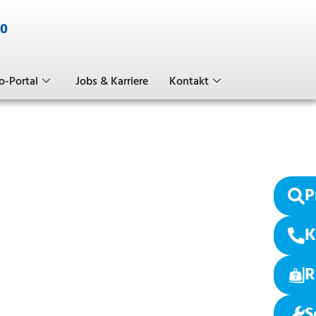
-0
o-Portal
Jobs & Karriere
Kontakt
P
K
R
S