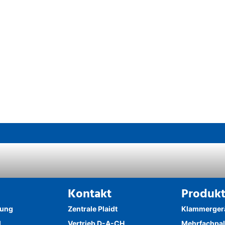
Kontakt
Produk
lung
Zentrale Plaidt
Klammerger
l
Vertrieb D-A-CH
Mehrfachpal