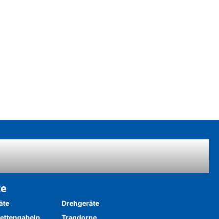
te
äte
Drehgeräte
ettengabeln
Tragdorne